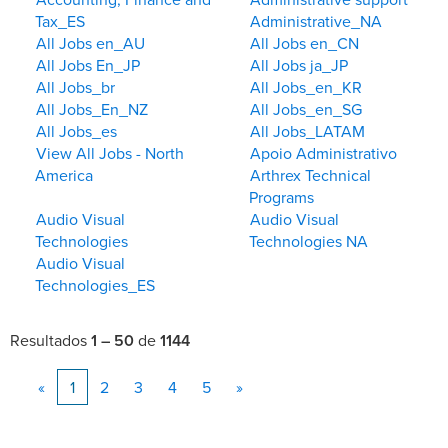
Tax_ES
Administrative_NA
All Jobs en_AU
All Jobs en_CN
All Jobs En_JP
All Jobs ja_JP
All Jobs_br
All Jobs_en_KR
All Jobs_En_NZ
All Jobs_en_SG
All Jobs_es
All Jobs_LATAM
View All Jobs - North
Apoio Administrativo
America
Arthrex Technical
Programs
Audio Visual
Audio Visual
Technologies
Technologies NA
Audio Visual
Technologies_ES
Resultados
1 – 50
de
1144
«
1
2
3
4
5
»