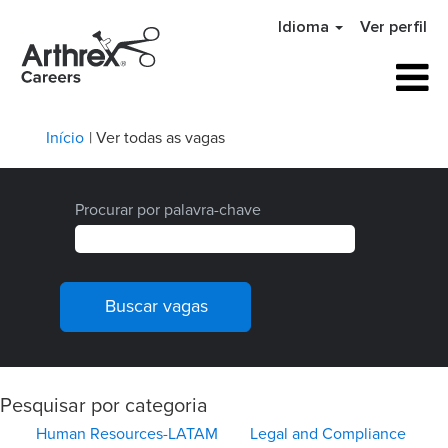
Idioma
Ver perfil
(página
Início
|
Ver todas as vagas
atual)
Procurar por palavra-chave
Pesquisar por categoria
Human Resources-LATAM
Legal and Compliance