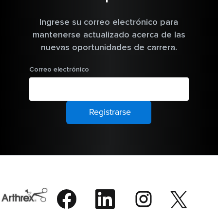
Ingrese su correo electrónico para
mantenerse actualizado acerca de las
nuevas oportunidades de carrera.
Correo electrónico
S
S
S
S
e
e
e
e
a
a
a
a
b
b
b
S
b