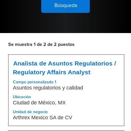
Se muestra 1 de 2 de 2 puestos
Resultados
Título
Seleccione
de
Analista de Asuntos Regulatorios /
con
búsqueda
Regulatory Affairs Analyst
la
de
barra
"".
Campo personalizado 1
espaciadora
Asuntos regulatorios y calidad
Se
para
muestra
Ubicación
ver
1
Ciudad de México, MX
el
de
Unidad de negocio
contenido
2
Arthrex Mexico SA de CV
completo
de
de
2