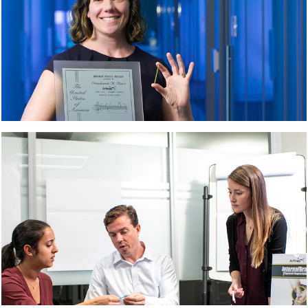
excepcionales.
Como parte del
equipo de
Arthrex, los
empleados
tienen la
oportunidad de
estar a la
vanguardia de
la industria de
dispositivos
médicos
ortopédicos,
logrando
nuestra misión
de ayudar a los
cirujanos a