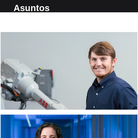
Asuntos
regulatorios en Arthrex
En Arthrex
damos
prioridad a las
personas.
Nuestros
empleados son
como una
familia que
disfruta trabajar
en un ambiente
positivo, con un
gran equipo y
beneficios