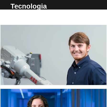
Tecnologia
da
informação na Arthrex
Na Arthrex,
colocamos as
pessoas em
primeiro lugar.
Nossos
colaboradores
são como uma
família que
aprecia
trabalhar em
um ambiente
positivo, com