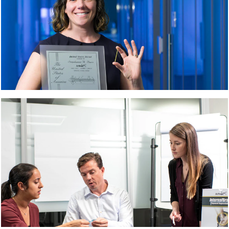
excelente
trabalho em
equipe e
benefícios
excepcionais.
Como parte da
equipe da
Arthrex, os
colaboradores
têm a
oportunidade
de estar na
vanguarda do
setor de
dispositivos
médicos