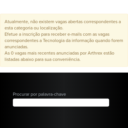
ortopédicos,
cumprindo
nossa missão
Atualmente, não existem vagas abertas correspondentes a
de ajudar os
esta categoria ou localização.
cirurgiões a
Efetue a inscrição para receber e-mails com as vagas
correspondentes a Tecnologia da informação quando forem
tratar melhor
anunciadas.
seus pacientes.
As 0 vagas mais recentes anunciadas por Arthrex estão
listadas abaixo para sua conveniência.
Procurar por palavra-chave