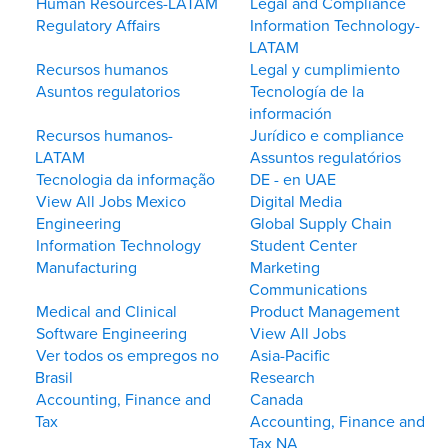
Human Resources-LATAM
Legal and Compliance
Regulatory Affairs
Information Technology-
LATAM
Recursos humanos
Legal y cumplimiento
Asuntos regulatorios
Tecnología de la
información
Recursos humanos-
Jurídico e compliance
LATAM
Assuntos regulatórios
Tecnologia da informação
DE - en UAE
View All Jobs Mexico
Digital Media
Engineering
Global Supply Chain
Information Technology
Student Center
Manufacturing
Marketing
Communications
Medical and Clinical
Product Management
Software Engineering
View All Jobs
Ver todos os empregos no
Asia-Pacific
Brasil
Research
Accounting, Finance and
Canada
Tax
Accounting, Finance and
Tax NA