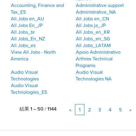
Accounting, Finance and
Administrative support
Tax_ES
Administrative_NA
All Jobs en_AU
All Jobs en_CN
All Jobs En_JP
All Jobs ja_JP
All Jobs_br
All Jobs_en_KR
All Jobs_En_NZ
All Jobs_en_SG
All Jobs_es
All Jobs_LATAM
View All Jobs - North
Apoio Administrativo
America
Arthrex Technical
Programs
Audio Visual
Audio Visual
Technologies
Technologies NA
Audio Visual
Technologies_ES
結果
1 – 50
/
1144
«
1
2
3
4
5
»