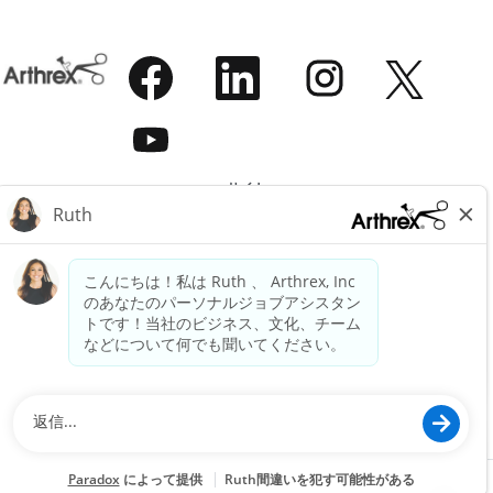
新
新
新
新
し
し
し
し
い
い
い
い
タ
タ
タ
新
タ
ブ
ブ
ブ
し
ブ
で
で
で
い
で
開
開
開
タ
開
き
き
き
サイト
ブ
き
ま
ま
ま
で
ま
すべての求人の表示
す
す
す
開
す
。
。
。
アースレックスについて
き
。
法律上の
ま
す
利用規約
。
プライバシーポリシー
法的および倫理に関する通知
探検する
Arthrex.com
サポート
Arthrex へのお問い合わせ
© 2024 Arthrex, Inc. All rights reserved.