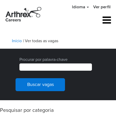
Idioma
Ver perfil
(página
Início
|
Ver todas as vagas
atual)
Procurar por palavra-chave
Pesquisar por categoria