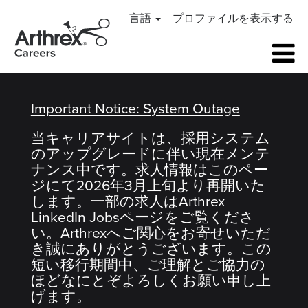
Arthrex
言語
プロファイルを表示する
Careers
Home
Important Notice: System Outage
当キャリアサイトは、採用システム
のアップグレードに伴い現在メンテ
ナンス中です。求人情報はこのペー
ジにて2026年3月上旬より再開いた
します。一部の求人はArthrex
LinkedIn Jobsページをご覧くださ
い。Arthrexへご関心をお寄せいただ
き誠にありがとうございます。この
短い移行期間中、ご理解とご協力の
ほどなにとぞよろしくお願い申し上
げます。