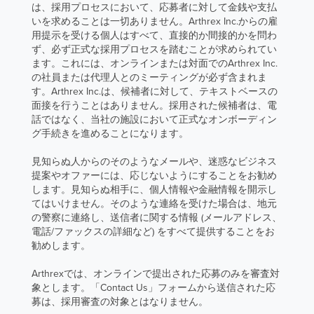
は、採用プロセスにおいて、応募者に対して金銭や支払
いを求めることは一切ありません。Arthrex Inc.からの雇
用提示を受ける個人はすべて、直接的か間接的かを問わ
ず、必ず正式な採用プロセスを踏むことが求められてい
ます。これには、オンラインまたは対面でのArthrex Inc.
の社員または代理人とのミーティングが必ず含まれま
す。Arthrex Inc.は、候補者に対して、テキストベースの
面接を行うことはありません。採用された候補者は、電
話ではなく、当社の施設において正式なオンボーディン
グ手続きを進めることになります。
見知らぬ人からのそのようなメールや、迷惑なビジネス
提案やオファーには、応じないようにすることをお勧め
します。見知らぬ相手に、個人情報や金融情報を開示し
てはいけません。そのような連絡を受けた場合は、地元
の警察に連絡し、送信者に関する情報 (メールアドレス、
電話/ファックスの詳細など) をすべて提供することをお
勧めします。
Arthrexでは、オンラインで提出された応募のみを審査対
象とします。「Contact Us」フォームから送信された応
募は、採用審査の対象とはなりません。