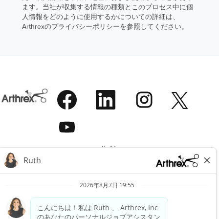
ます。当社が収集する情報の種類とこのプロセス中に個
人情報をどのように使用するかについての詳細は、
Arthrexのプライバシーポリシーを参照してください。
新
新
新
新
し
し
し
し
い
い
い
い
タ
タ
タ
新
タ
ブ
ブ
ブ
し
ブ
で
で
で
い
で
開
開
開
タ
開
き
き
き
サイト
ブ
き
ま
ま
ま
で
ま
すべての求人の表示
す
す
す
開
す
。
。
。
アースレックスについて
き
。
法律上の
ま
す
利用規約
。
プライバシーポリシー
法的および倫理に関する通知