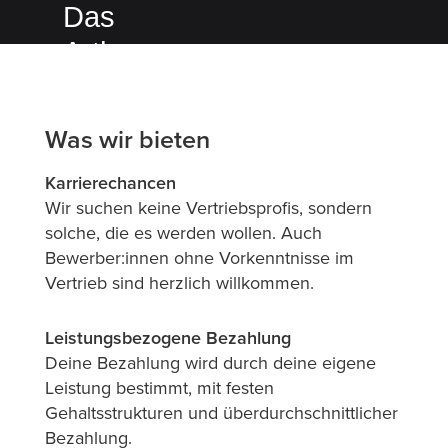
Das
Arthrex
Sales-
Team
Was wir bieten
Karrierechancen
Standort:
Wir suchen keine Vertriebsprofis, sondern
Deutschlandweit
solche, die es werden wollen. Auch
Teamgröße:
Bewerber:innen ohne Vorkenntnisse im
Dynamisch
Vertrieb sind herzlich willkommen.
wachsendes
Team
Leistungsbezogene Bezahlung
Wachstum:
Deine Bezahlung wird durch deine eigene
Kontinuierliche
Leistung bestimmt, mit festen
Erweiterung
Gehaltsstrukturen und überdurchschnittlicher
in neuen
Bezahlung.
medizinischen